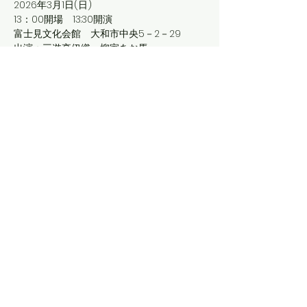
2026年3月1日(日)
13：00開場　13:30開演
富士見文化会館　大和市中央5－2－29
出演：三遊亭伊織　柳家あお馬
今回のトリは伊織「井戸の茶碗」
このイベントをシェア
©2019 by 三遊亭伊織 公式ホームページ。Wix.com で
作成されました。