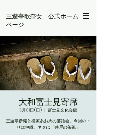
三遊亭歌奈女 公式ホーム
ページ
大和冨士見寄席
3月01日(日)
  |  
冨士見文化会館
三遊亭伊織と柳家あお馬の落語会。今回のト
リは伊織。ネタは「井戸の茶碗」