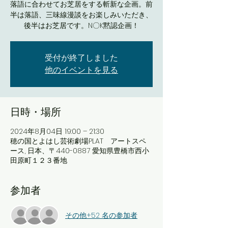
落語に合わせてお芝居をする斬新な企画。前
半は落語、三味線漫談をお楽しみいただき、
後半はお芝居です。N〇K黙認企画！
受付が終了しました
他のイベントを見る
日時・場所
2024年8月04日 19:00 – 21:30
穂の国とよはし芸術劇場PLAT アートスペ
ース, 日本、〒440-0887 愛知県豊橋市西小
田原町１２３番地
参加者
その他+52 名の参加者