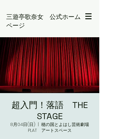
三遊亭歌奈女 公式ホーム
ページ
超入門！落語 THE
STAGE
8月04日(日)
  |  
穂の国とよはし芸術劇場
PLAT アートスペース