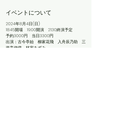
イベントについて
2024年8月4日(日)　
18:45開場　19:00開演　21:30終演予定
予約3000円　当日3300円
出演：古今亭始　柳家花飛　入舟辰乃助　三
遊亭伊織　林家あずみ
前半は落語、後半はお芝居でお楽しみ頂きま
す。
このイベントをシェア